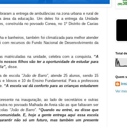
lebraram a entrega de ambulâncias na zona urbana e rural de
a área da educação. Um deles foi a entrega da Unidade
s, construída no povoado Conea, no 1º Distrito de Caxias
ha e banheiros, também foi climatizada para melhor atender
oi com recursos do Fundo Nacional de Desenvolvimento da
Total d
s matriculadas na unidade, celebra com a conquista.
“A
s nossos filhos vão ter a oportunidade de estudar para
liz”,
disse.
da de escola
“João de Barro”
, atende 25 alunos, sendo 15
Quem s
 e Idosos e 10 do Ensino Fundamental. Para a professora
Irm
te.
“A escola vai dá conforto para as crianças estudarem
Ver meu
presente na inauguração, ao lado de secretários e outras
outra no povoado Malhada de Areia são as que faltavam ser
scolas
“João de Barro”
.
“Quando eu entrei, eu disse que
comunidade. E, hoje a gente entrega aqui essa escola
garantir não só um futuro, mas também um presente