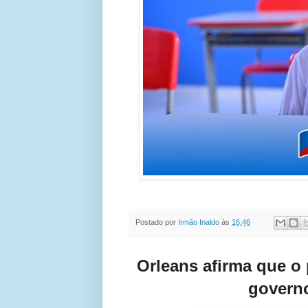
Postado por
Irmão Inaldo
às
16:46
Orleans afirma que o
govern