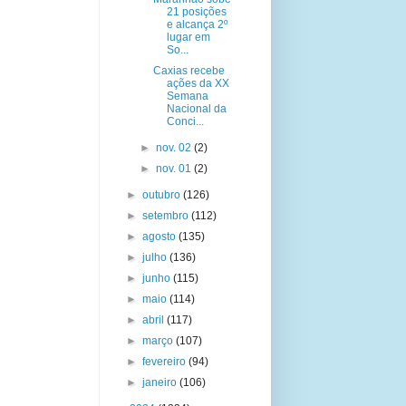
21 posições
e alcança 2º
lugar em
So...
Caxias recebe
ações da XX
Semana
Nacional da
Conci...
►
nov. 02
(2)
►
nov. 01
(2)
►
outubro
(126)
►
setembro
(112)
►
agosto
(135)
►
julho
(136)
►
junho
(115)
►
maio
(114)
►
abril
(117)
►
março
(107)
►
fevereiro
(94)
►
janeiro
(106)