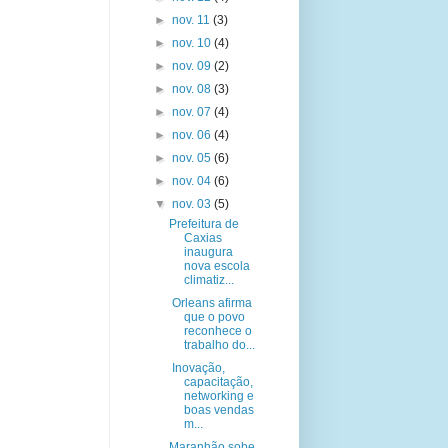
►
nov. 11
(3)
►
nov. 10
(4)
►
nov. 09
(2)
►
nov. 08
(3)
►
nov. 07
(4)
►
nov. 06
(4)
►
nov. 05
(6)
►
nov. 04
(6)
▼
nov. 03
(5)
Prefeitura de
Caxias
inaugura
nova escola
climatiz...
Orleans afirma
que o povo
reconhece o
trabalho do...
Inovação,
capacitação,
networking e
boas vendas
m...
Maranhão sobe