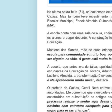
Na ultima sexta-feira (31), os caxienses ce
Caxias. Mas também teve investimento n
Escolar Municipal, Enock Almeida Guimarãe
(MA).
A escola conta com uma sala de aula, cozin
os alunos e corpo docente. A construção f
Educação.
Marilene dos Santos, mãe de duas criança
escola para comunidade é muito boa, poi
ser alguém na vida. A gente está muito fe
A escola, que antes era de taipa, apelida
estudantes da Educação de Jovens, Adultos
Lucilene Almeida, a transformação é eviden
e até aprenderem muito mais”,
destaca.
O prefeito de Caxias, Gentil Neto esteve 
autoridades. Ele comentou que a unidade e 
construídas em substituição as antigas e
precisava realizar o sonho aqui dessa 
novinha com estrutura adequada para 
digno para essas crianças”.