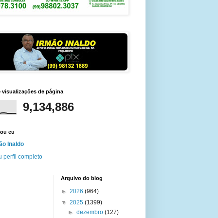
e visualizações de página
9,134,886
ou eu
ão Inaldo
 perfil completo
Arquivo do blog
►
2026
(964)
▼
2025
(1399)
►
dezembro
(127)