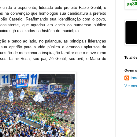
 unido e experiente, liderado pelo prefeito Fabio Gentil, o
as na convenção que homologou sua candidatura a prefeito
João Castelo. Reafirmando sua identificação com o povo,
consistente, que agradou em cheio ao numeroso público
aiores já realizados na história do município.
ção e tendo ao lado, no palanque, as principais lideranças
r sua aptidão para a vida pública e arrancou aplausos da
questão de mencionar a inspiração familiar que o move rumo
Total d
osos Talmir Rosa, seu pai; Zé Gentil, seu avô; e María do
Quem s
Irm
Ver meu