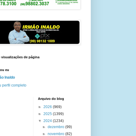
e visualizações de página
ou eu
ão Inaldo
 perfil completo
Arquivo do blog
►
2026
(969)
►
2025
(1399)
▼
2024
(1234)
►
dezembro
(99)
►
novembro
(82)