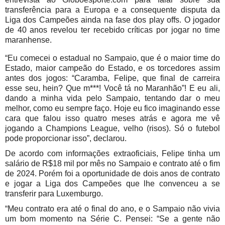
transferência para a Europa e a consequente disputa da
Liga dos Campeões ainda na fase dos play offs. O jogador
de 40 anos revelou ter recebido críticas por jogar no time
maranhense.
“Eu comecei o estadual no Sampaio, que é o maior time do
Estado, maior campeão do Estado, e os torcedores assim
antes dos jogos: “Caramba, Felipe, que final de carreira
esse seu, hein? Que m***! Você tá no Maranhão”! E eu ali,
dando a minha vida pelo Sampaio, tentando dar o meu
melhor, como eu sempre faço. Hoje eu fico imaginando esse
cara que falou isso quatro meses atrás e agora me vê
jogando a Champions League, velho (risos). Só o futebol
pode proporcionar isso”, declarou.
De acordo com informações extraoficiais, Felipe tinha um
salário de R$18 mil por mês no Sampaio e contrato até o fim
de 2024. Porém foi a oportunidade de dois anos de contrato
e jogar a Liga dos Campeões que lhe convenceu a se
transferir para Luxemburgo.
“Meu contrato era até o final do ano, e o Sampaio não vivia
um bom momento na Série C. Pensei: “Se a gente não