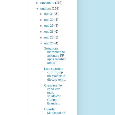
►
novembro
(110)
▼
outubro
(126)
►
out. 31
(5)
►
out. 30
(4)
►
out. 29
(4)
►
out. 28
(6)
►
out. 27
(5)
▼
out. 26
(4)
Senadora
maranhense
aciona a PF
após receber
amea...
Lula se reúne
com Trump
na Malásia e
discute rela...
Crescimento
cada vez
mais
sólidoPor
Carlos
Brandã...
Guarda
Municipal de