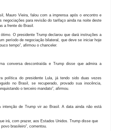
sil, Mauro Vieira, falou com a imprensa após o encontro e
s negociações para revisão do tarifaço ainda na noite deste
s a frente do Brasil.
 é ótimo. O presidente Trump declarou que dará instruções a
 período de negociação bilateral, que deve se iniciar hoje
pouco tempo”, afirmou o chanceler.
 uma conversa descontraída e Trump disse que admira a
ira política do presidente Lula, já tendo sido duas vezes
eguido no Brasil, se recuperado, provado sua inocência,
onquistando o terceiro mandato”, afirmou.
 intenção de Trump vir ao Brasil. A data ainda não está
que irá, com prazer, aos Estados Unidos. Trump disse que
povo brasileiro”, comentou.