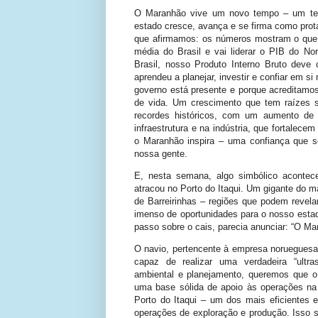
O Maranhão vive um novo tempo – um tem
estado cresce, avança e se firma como prot
que afirmamos: os números mostram o que 
média do Brasil e vai liderar o PIB do N
Brasil, nosso Produto Interno Bruto deve
aprendeu a planejar, investir e confiar em 
governo está presente e porque acreditamo
de vida. Um crescimento que tem raízes 
recordes históricos, com um aumento de
infraestrutura e na indústria, que fortalec
o Maranhão inspira – uma confiança que s
nossa gente.
E, nesta semana, algo simbólico aconte
atracou no Porto do Itaqui. Um gigante do m
de Barreirinhas – regiões que podem revela
imenso de oportunidades para o nosso esta
passo sobre o cais, parecia anunciar: “O Ma
O navio, pertencente à empresa noruegues
capaz de realizar uma verdadeira “ultra
ambiental e planejamento, queremos que
uma base sólida de apoio às operações na
Porto do Itaqui – um dos mais eficientes e
operações de exploração e produção. Isso 