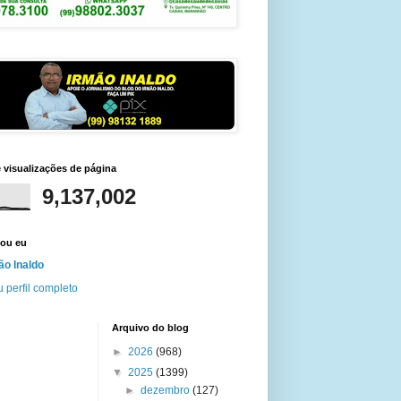
e visualizações de página
9,137,002
ou eu
ão Inaldo
 perfil completo
Arquivo do blog
►
2026
(968)
▼
2025
(1399)
►
dezembro
(127)