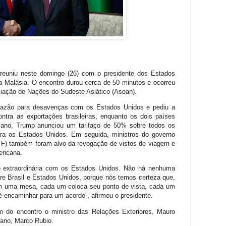
 reuniu neste domingo (26) com o presidente dos Estados
 Malásia. O encontro durou cerca de 50 minutos e ocorreu
ciação de Nações do Sudeste Asiático (Asean).
 razão para desavenças com os Estados Unidos e pediu a
ntra as exportações brasileiras, enquanto os dois países
 ano, Trump anunciou um tarifaço de 50% sobre todos os
ara os Estados Unidos. Em seguida, ministros do governo
STF) também foram alvo da revogação de vistos de viagem e
ericana.
ão extraordinária com os Estados Unidos. Não há nenhuma
re Brasil e Estados Unidos, porque nós temos certeza que,
m uma mesa, cada um coloca seu ponto de vista, cada um
é encaminhar para um acordo”, afirmou o presidente.
m do encontro o ministro das Relações Exteriores, Mauro
icano, Marco Rubio.