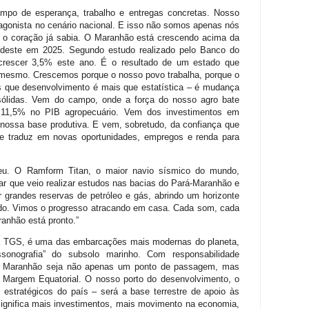
po de esperança, trabalho e entregas concretas. Nosso
agonista no cenário nacional. E isso não somos apenas nós
o coração já sabia. O Maranhão está crescendo acima da
ordeste em 2025. Segundo estudo realizado pelo Banco do
 crescer 3,5% este ano. É o resultado de um estado que
si mesmo. Crescemos porque o nosso povo trabalha, porque o
s que desenvolvimento é mais que estatística – é mudança
sólidas. Vem do campo, onde a força do nosso agro bate
 11,5% no PIB agropecuário. Vem dos investimentos em
em nossa base produtiva. E vem, sobretudo, da confiança que
e traduz em novas oportunidades, empregos e renda para
ceu. O Ramform Titan, o maior navio sísmico do mundo,
ar que veio realizar estudos nas bacias do Pará-Maranhão e
r grandes reservas de petróleo e gás, abrindo um horizonte
do. Vimos o progresso atracando em casa. Cada som, cada
ranhão está pronto.”
a TGS, é uma das embarcações mais modernas do planeta,
ssonografia” do subsolo marinho. Com responsabilidade
 o Maranhão seja não apenas um ponto de passagem, mas
 Margem Equatorial. O nosso porto do desenvolvimento, o
 estratégicos do país – será a base terrestre de apoio às
significa mais investimentos, mais movimento na economia,