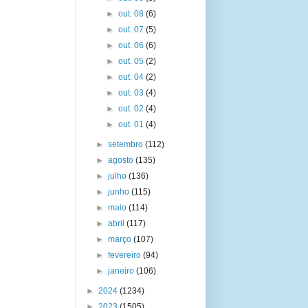
►
out. 08
(6)
►
out. 07
(5)
►
out. 06
(6)
►
out. 05
(2)
►
out. 04
(2)
►
out. 03
(4)
►
out. 02
(4)
►
out. 01
(4)
►
setembro
(112)
►
agosto
(135)
►
julho
(136)
►
junho
(115)
►
maio
(114)
►
abril
(117)
►
março
(107)
►
fevereiro
(94)
►
janeiro
(106)
►
2024
(1234)
►
2023
(1505)