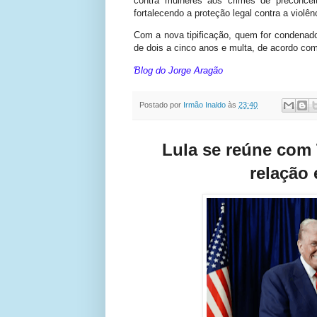
contra mulheres aos crimes de preconceito
fortalecendo a proteção legal contra a violên
Com a nova tipificação, quem for condenado
de dois a cinco anos e multa, de acordo co
Ɓlog do Jorge Aragão
Postado por
Irmão Inaldo
às
23:40
Lula se reúne com 
relação 