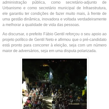
administração pública, como secretário-adjunto de
Urbanismo e como secretário municipal de Infraestrutura,
ele garantiu ter condições de fazer muito mais, à frente de
uma gestão dinâmica, inovadora e voltada verdadeiramente
a melhorar a qualidade de vida das pessoas.
Ao discursar, o prefeito Fábio Gentil reforçou o seu apoio ao
projeto político de Gentil Neto e afirmou que o pré-candidato
está pronto para concorrer à eleição, seja com um número
maior de adversários, seja em uma disputa polarizada.