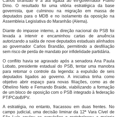
Carlos Brandão e a ala ligada ao ex-governador Flávio
Dino. O resultado foi uma vitória estratégica da base
governista, que culminou na migração em massa de
deputados para o MDB e no isolamento da oposição na
Assembleia Legislativa do Maranhão (Alema).
Diante do impasse interno, a direção nacional do PSB foi
levada a intervir e encaminhou cartas de anuência
autorizando a saída de nove deputados estaduais alinhados
ao governador Carlos Brandão, permitindo a desfiliação
sem risco de perda de mandato por infidelidade partidária.
O conflito havia se agravado após a senadora Ana Paula
Lobato, presidente estadual do PSB, tentar uma manobra
para retomar o controle da legenda: a expulsão de seis
deputados ligados ao governo. A iniciativa tinha como
objetivo abrir espaço para novas filiações, como as de
Othelino Neto e Fernando Braide, viabilizando a formação
de um bloco de oposição com o PSB integrado à federação
PT/PCdoB/PV.
A estratégia, no entanto, fracassou em duas frentes. No
campo judicial, uma decisão liminar da 12ª Vara Cível de