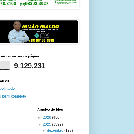
e visualizações de página
9,129,231
ou eu
ão Inaldo
 perfil completo
Arquivo do blog
►
2026
(956)
▼
2025
(1399)
▼
dezembro
(127)