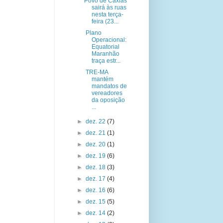
Povo de Caxias
sairá às ruas
nesta terça-
feira (23...
Plano
Operacional:
Equatorial
Maranhão
traça estr...
TRE-MA
mantém
mandatos de
vereadores
da oposição
...
►
dez. 22
(7)
►
dez. 21
(1)
►
dez. 20
(1)
►
dez. 19
(6)
►
dez. 18
(3)
►
dez. 17
(4)
►
dez. 16
(6)
►
dez. 15
(5)
►
dez. 14
(2)