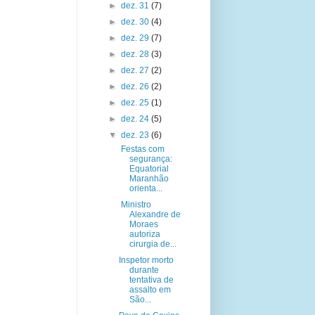
►
dez. 31
(7)
►
dez. 30
(4)
►
dez. 29
(7)
►
dez. 28
(3)
►
dez. 27
(2)
►
dez. 26
(2)
►
dez. 25
(1)
►
dez. 24
(5)
▼
dez. 23
(6)
Festas com
segurança:
Equatorial
Maranhão
orienta...
Ministro
Alexandre de
Moraes
autoriza
cirurgia de...
Inspetor morto
durante
tentativa de
assalto em
São...