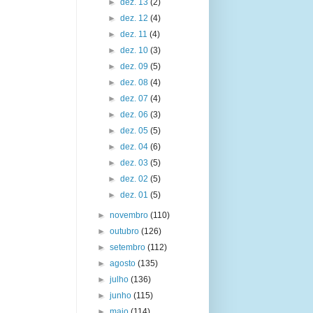
►
dez. 13
(2)
►
dez. 12
(4)
►
dez. 11
(4)
►
dez. 10
(3)
►
dez. 09
(5)
►
dez. 08
(4)
►
dez. 07
(4)
►
dez. 06
(3)
►
dez. 05
(5)
►
dez. 04
(6)
►
dez. 03
(5)
►
dez. 02
(5)
►
dez. 01
(5)
►
novembro
(110)
►
outubro
(126)
►
setembro
(112)
►
agosto
(135)
►
julho
(136)
►
junho
(115)
►
maio
(114)