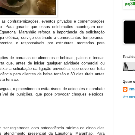
 as confraternizações, eventos privados e comemorações
do. Para garantir que essas celebrações aconteçam com
uatorial Maranhão reforça a importância da solicitação
ia elétrica, serviço destinado a comerciantes temporários,
eventos e responsáveis por estruturas montadas para
Total d
ções de barracas de alimentos e bebidas, palcos e tendas
erta que, antes de iniciar qualquer atividade comercial ou
lizar a solicitação da ligação provisória, que deve ser feita
dência para clientes de baixa tensão e 30 dias úteis antes
lta tensão.
Quem s
 segura, o procedimento evita riscos de acidentes e combate
Irm
assível de punições, que pode provocar choques elétricos,
Ver meu
em ser registradas com antecedência mínima de cinco dias
e atendimento presencial da Equatorial Maranhão. Para