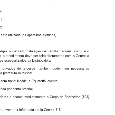
a;
F;
o;
será utilizada (os aparelhos elétricos).
argas ou exijam instalação de transformadores, como é o
e, o atendimento deve ser feito diretamente com a Gerência
es especializados da Distribuidora.
 privados de terceiros, também podem ser necessárias
a prefeitura municipal.
om tranquilidade, a Equatorial orienta:
rica por conta própria;
vítima e chame imediatamente o Corpo de Bombeiros (193)
ca devem ser informadas pela Central 116.