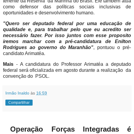
tenente da Reserva da Marinha do Brasil. Ele também atua
com
o
defensor das políticas sociais inclusivas de
oportunidades e desenvolvimento humano.
"Quero ser deputado federal por uma educação de
qualidade e, para trabalhar pelo que eu acredito ser
necessário fazer
.
Por isso juntos com esse proposito
iremos marchar com a pré-candidatura de Enilton
Rodrigues ao governo do Maranhão"
, pontuou o pré-
candidato Arimatéa.
Mais
- A candidatura do
Professor Arimatéa
a deputado
federal será oficializada em agosto durante a realização da
convenção
do
PSOL.
Irmão Inaldo
às
16:59
Compartilhar
Operação Forças Integradas é