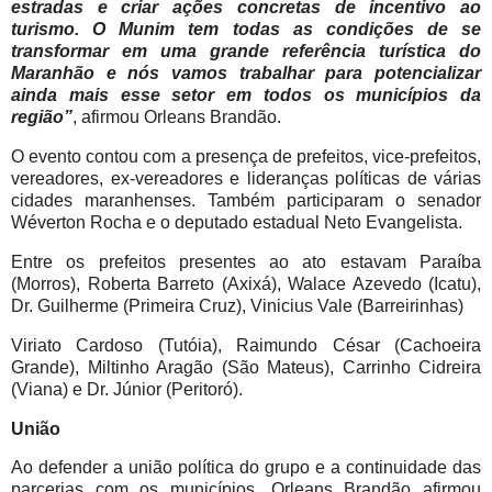
estradas e criar ações concretas de incentivo ao
turismo. O Munim tem todas as condições de se
transformar em uma grande referência turística do
Maranhão e nós vamos trabalhar para potencializar
ainda mais esse setor em todos os municípios da
região”
, afirmou Orleans Brandão.
O evento contou com a presença de prefeitos, vice-prefeitos,
vereadores, ex-vereadores e lideranças políticas de várias
cidades maranhenses. Também participaram o senador
Wéverton Rocha e o deputado estadual Neto Evangelista.
Entre os prefeitos presentes ao ato estavam Paraíba
(Morros), Roberta Barreto (Axixá), Walace Azevedo (Icatu),
Dr. Guilherme (Primeira Cruz), Vinicius Vale (Barreirinhas)
Viriato Cardoso (Tutóia), Raimundo César (Cachoeira
Grande), Miltinho Aragão (São Mateus), Carrinho Cidreira
(Viana) e Dr. Júnior (Peritoró).
União
Ao defender a união política do grupo e a continuidade das
parcerias com os municípios, Orleans Brandão afirmou