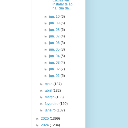
Caxias vai
instalar telão
na Rua da...
►
jun. 10
(6)
►
jun. 09
(6)
►
jun. 08
(6)
►
jun. 07
(4)
►
jun. 06
(3)
►
jun. 05
(3)
►
jun. 04
(5)
►
jun. 03
(4)
►
jun. 02
(7)
►
jun. 01
(5)
►
maio
(137)
►
abril
(132)
►
março
(133)
►
fevereiro
(120)
►
janeiro
(137)
►
2025
(1399)
►
2024
(1234)