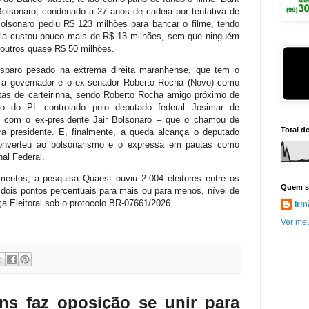
 Bolsonaro, condenado a 27 anos de cadeia por tentativa de
Bolsonaro pediu R$ 123 milhões para bancar o filme, tendo
ula custou pouco mais de R$ 13 milhões, sem que ninguém
 outros quase R$ 50 milhões.
isparo pesado na extrema direita maranhense, que tem o
 a governador e o ex-senador Roberto Rocha (Novo) como
tas de carteirinha, sendo Roberto Rocha amigo próximo de
o do PL controlado pelo deputado federal Josimar de
s com o ex-presidente Jair Bolsonaro – que o chamou de
Total d
ara presidente. E, finalmente, a queda alcança o deputado
converteu ao bolsonarismo e o expressa em pautas como
al Federal.
entos, a pesquisa Quaest ouviu 2.004 eleitores entre os
Quem s
 dois pontos percentuais para mais ou para menos, nível de
ça Eleitoral sob o protocolo BR-07661/2026.
Irm
Ver meu
ns faz oposição se unir para