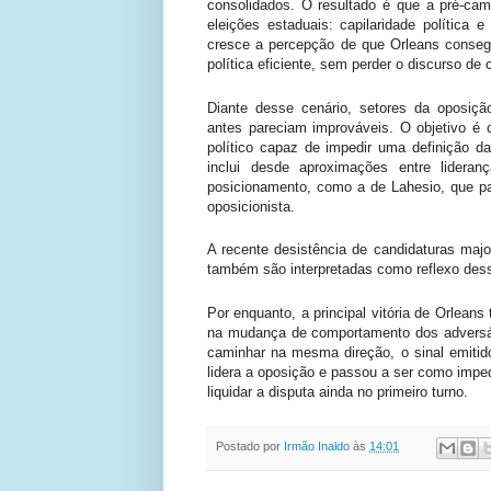
consolidados. O resultado é que a pré-cam
eleições estaduais: capilaridade política
cresce a percepção de que Orleans consegu
política eficiente, sem perder o discurso d
Diante desse cenário, setores da oposiçã
antes pareciam improváveis. O objetivo é c
político capaz de impedir uma definição d
inclui desde aproximações entre lidera
posicionamento, como a de Lahesio, que pa
oposicionista.
A recente desistência de candidaturas major
também são interpretadas como reflexo de
Por enquanto, a principal vitória de Orlea
na mudança de comportamento dos adversár
caminhar na mesma direção, o sinal emitid
lidera a oposição e passou a ser como impedi
liquidar a disputa ainda no primeiro turno.
Postado por
Irmão Inaldo
às
14:01