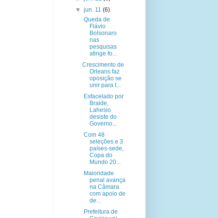
▼
jun. 11
(6)
Queda de
Flávio
Bolsonaro
nas
pesquisas
atinge fo...
Crescimento de
Orleans faz
oposição se
unir para t...
Esfacelado por
Braide,
Lahesio
desiste do
Governo...
Com 48
seleções e 3
países-sede,
Copa do
Mundo 20...
Maioridade
penal avança
na Câmara
com apoio de
de...
Prefeitura de