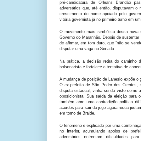
pré-candidatura de Orleans Brandão pa
adversários que, até então, disputavam o 
crescimento do nome apoiado pelo govern
vitória governista já no primeiro turno em um
O movimento mais simbólico dessa nova c
Governo do Maranhão
. Depois de sustentar
de afirmar, em tom duro, que “não se vende
disputar uma vaga no Senado.
Na prática, a decisão retira do caminho 
bolsonarista e fortalece a tentativa de conce
A mudança de posição de Lahesio expõe o g
O ex-prefeito de São Pedro dos Crentes,
disputa estadual, vinha sendo visto como 
oposicionista. Sua saída da eleição para 
também abre uma contradição política dif
acordos para sair do jogo agora recua jus
em torno de Braide.
O fenômeno é explicado por uma combinação
no interior, acumulando apoios de prefei
adversários enfrentam dificuldades par