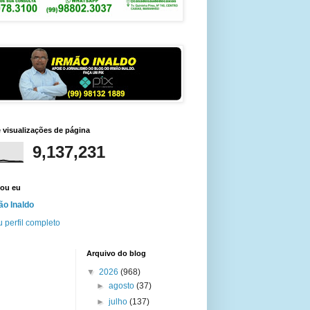
e visualizações de página
9,137,231
ou eu
ão Inaldo
 perfil completo
Arquivo do blog
▼
2026
(968)
►
agosto
(37)
►
julho
(137)