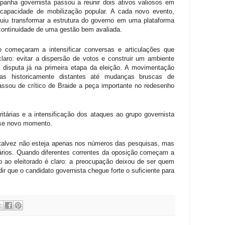
panha governista passou a reunir dois ativos valiosos em
 e capacidade de mobilização popular. A cada novo evento,
iu transformar a estrutura do governo em uma plataforma
e continuidade de uma gestão bem avaliada.
o começaram a intensificar conversas e articulações que
laro: evitar a dispersão de votos e construir um ambiente
a disputa já na primeira etapa da eleição. A movimentação
nças historicamente distantes até mudanças bruscas de
ssou de crítico de Braide a peça importante no redesenho
itárias e a intensificação dos ataques ao grupo governista
sse novo momento.
ns talvez não esteja apenas nos números das pesquisas, mas
ios. Quando diferentes correntes da oposição começam a
o ao eleitorado é claro: a preocupação deixou de ser quem
r que o candidato governista chegue forte o suficiente para