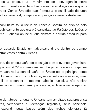
ssou a produzir um movimento de convergência entre
mesmo eleitorado. Nos bastidores, a avaliação é de que o
ador Carlos Brandão transformou a possibilidade de uma
a hipótese real, obrigando a oposição a rever estratégias.
onjuntura foi o recuo de
Lahesio
B
o
nfim da disputa pe
l
o
 publicamente que era pré-candidato ao Palácio dos Leões e
ria”, Lahesio anunciou que deixará a corrida estadual para
de Eduardo Braide um adversário direto dentro do campo
ntrar votos contra Orleans.
rau de preocupação da oposição com o avanço governista.
 que em 2022 surpreendeu ao chegar ao segundo lugar na
ameaça real à consolidação de Braide como principal nome
o Governo reduz a pulverização do voto anti-governo, mas
ícil de esconder: o mesmo Lahesio que dizia não aceitar
tamente no momento em que a oposição busca se reorganizar
 de fatores. Enquanto Orleans tem ampliado sua presença
tos, vereadores e lideranças regionais, seus principais
a expandir suas bases além dos nichos eleitorais já