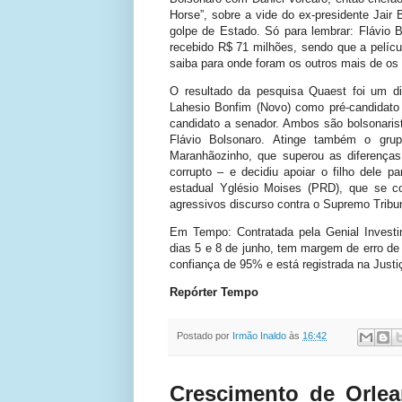
Horse”, sobre a vide do ex-presidente Jair
golpe de Estado. Só para lembrar: Flávio 
recebido R$ 71 milhões, sendo que a pelíc
saiba para onde foram os outros mais de os
O resultado da pesquisa Quaest foi um d
Lahesio Bonfim (Novo) como pré-candidato
candidato a senador. Ambos são bolsonaris
Flávio Bolsonaro. Atinge também o grup
Maranhãozinho, que superou as diferença
corrupto – e decidiu apoiar o filho dele p
estadual Yglésio Moises (PRD), que se 
agressivos discurso contra o Supremo Tribun
Em Tempo: Contratada pela Genial Investim
dias 5 e 8 de junho, tem margem de erro de
confiança de 95% e está registrada na Justi
Repórter Tempo
Postado por
Irmão Inaldo
às
16:42
Crescimento de Orlea