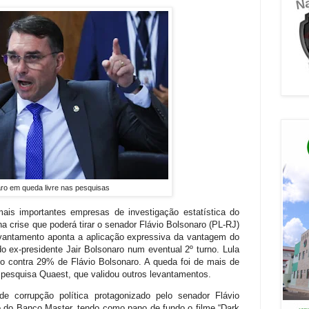
aro em queda livre nas pesquisas
is importantes empresas de investigação estatística do
a crise que poderá tirar o senador Flávio Bolsonaro (PL-RJ)
levantamento aponta a aplicação expressiva da vantagem do
do ex-presidente Jair Bolsonaro num eventual 2º turno. Lula
o contra 29% de Flávio Bolsonaro. A queda foi de mais de
 pesquisa Quaest, que validou outros levantamentos.
 corrupção política protagonizado pelo senador Flávio
o do Banco Master, tendo como pano de fundo o filme “Dark