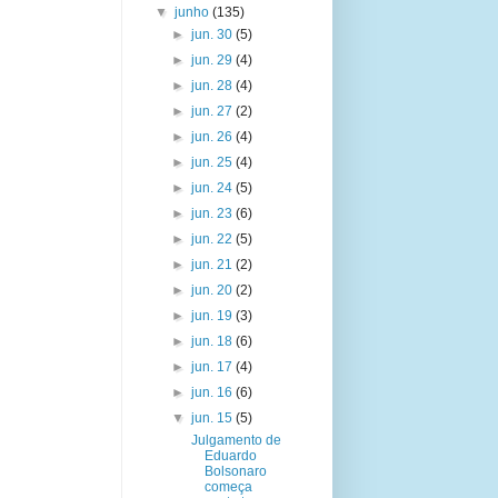
▼
junho
(135)
►
jun. 30
(5)
►
jun. 29
(4)
►
jun. 28
(4)
►
jun. 27
(2)
►
jun. 26
(4)
►
jun. 25
(4)
►
jun. 24
(5)
►
jun. 23
(6)
►
jun. 22
(5)
►
jun. 21
(2)
►
jun. 20
(2)
►
jun. 19
(3)
►
jun. 18
(6)
►
jun. 17
(4)
►
jun. 16
(6)
▼
jun. 15
(5)
Julgamento de
Eduardo
Bolsonaro
começa