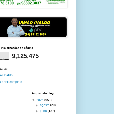
e visualizações de página
9,125,475
ou eu
ão Inaldo
 perfil completo
Arquivo do blog
▼
2026
(951)
►
agosto
(20)
►
julho
(137)