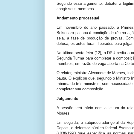
Segundo esse argumento, debater a legitim
coagir seus membros.
Andamento processual
Em novembro do ano passado, a Primei
Bolsonaro passou à condição de réu na ação
seja, a fase de produção de provas. Com
defesa, os autos foram liberados para julga
Na última sexta-feira (12), a DPU pediu o
Segunda Turma para completar a composiçã
membros, em razão de vaga aberta na Corte
O relator, ministro Alexandre de Moraes, in
pauta. O explicou que, segundo o Ministro 
mínima de três ministros, sem necessidade 
completar sua composição.
Julgamento
A sessão terá início com a leitura do rela
Moraes.
Em seguida, o subprocurador-geral da Repú
Depois, o defensor público federal Esdras 
8.038/1990 (que especifica as normas par