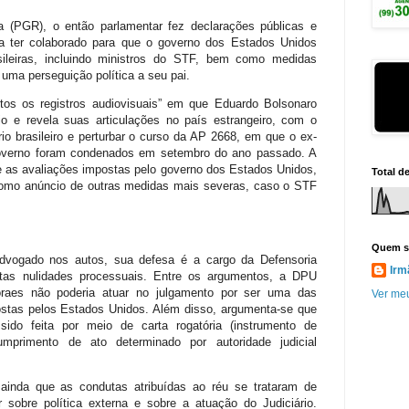
a (PGR), o então parlamentar fez declarações públicas e
a ter colaborado para que o governo dos Estados Unidos
sileiras, incluindo ministros do STF, bem como medidas
uma perseguição política a seu pai.
os os registros audiovisuais” em que Eduardo Bolsonaro
ário e revela suas articulações no país estrangeiro, com o
rio brasileiro e perturbar o curso da AP 2668, em que o ex-
overno foram condenados em setembro do ano passado. A
 as avaliações impostas pelo governo dos Estados Unidos,
Total d
omo anúncio de outras medidas mais severas, caso o STF
Quem s
dvogado nos autos, sua defesa é a cargo da Defensoria
Irm
tas nulidades processuais. Entre os argumentos, a DPU
oraes não poderia atuar no julgamento por ser uma das
Ver meu
postas pelos Estados Unidos. Além disso, argumenta-se que
sido feita por meio de carta rogatória (instrumento de
cumprimento de ato determinado por autoridade judicial
inda que as condutas atribuídas ao réu se trataram de
sobre política externa e sobre a atuação do Judiciário.