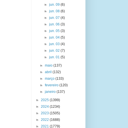
►
jun. 09
(6)
►
jun. 08
(6)
►
jun. 07
(4)
►
jun. 06
(3)
►
jun. 05
(3)
►
jun. 04
(5)
►
jun. 03
(4)
►
jun. 02
(7)
►
jun. 01
(5)
►
maio
(137)
►
abril
(132)
►
março
(133)
►
fevereiro
(120)
►
janeiro
(137)
►
2025
(1399)
►
2024
(1234)
►
2023
(1505)
►
2022
(1688)
►
2021
(1779)