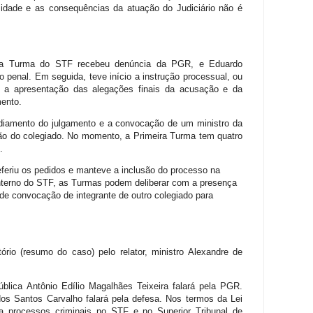
idade e as consequências da atuação do Judiciário não é
ra Turma do STF recebeu denúncia da PGR, e Eduardo
 penal. Em seguida, teve início a instrução processual, ou
 a apresentação das alegações finais da acusação e da
mento.
 adiamento do julgamento e a convocação de um ministro da
o do colegiado. No momento, a Primeira Turma tem quatro
.
deferiu os pedidos e manteve a inclusão do processo na
Interno do STF, as Turmas podem deliberar com a presença
de convocação de integrante de outro colegiado para
tório (resumo do caso) pelo relator, ministro Alexandre de
blica Antônio Edílio Magalhães Teixeira falará pela PGR.
dos Santos Carvalho falará pela defesa. Nos termos da Lei
a processos criminais no STF e no Superior Tribunal de