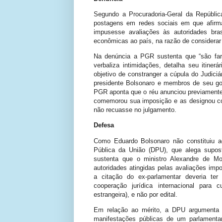
Segundo a Procuradoria-Geral da Repúblic
postagens em redes sociais em que afirm
impusesse avaliações às autoridades bra
econômicas ao país, na razão de considerar 
Na denúncia a PGR sustenta que “são fart
verbaliza intimidações, detalha seu itiner
objetivo de constranger a cúpula do Judiciá
presidente Bolsonaro e membros de seu g
PGR aponta que o réu anunciou previamente
comemorou sua imposição e as designou c
não recuasse no julgamento.
Defesa
Como Eduardo Bolsonaro não constituiu a
Pública da União (DPU), que alega supos
sustenta que o ministro Alexandre de M
autoridades atingidas pelas avaliações im
a citação do ex-parlamentar deveria ter 
cooperação jurídica internacional para 
estrangeira), e não por edital.
Em relação ao mérito, a DPU argumenta a
manifestações públicas de um parlamentar 