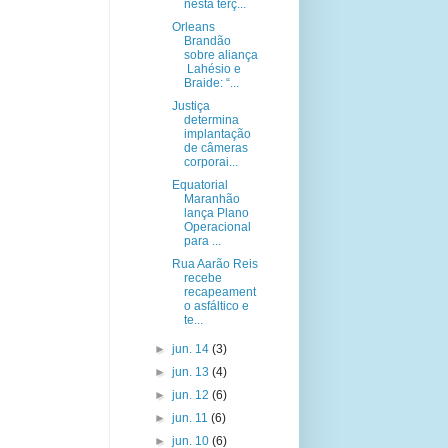
nesta terç...
Orleans
Brandão
sobre aliança
Lahésio e
Braide: “...
Justiça
determina
implantação
de câmeras
corporai...
Equatorial
Maranhão
lança Plano
Operacional
para ...
Rua Aarão Reis
recebe
recapeament
o asfáltico e
te...
►
jun. 14
(3)
►
jun. 13
(4)
►
jun. 12
(6)
►
jun. 11
(6)
►
jun. 10
(6)