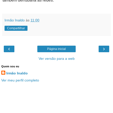
também derrubaria as redes.
Irmão Inaldo
às
11:00
Compartilhar
‹
›
Página inicial
Ver versão para a web
Quem sou eu
Irmão Inaldo
Ver meu perfil completo