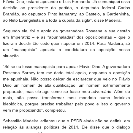
Flávio Dino, estarei apoiando o Luis Fernando. Já comuniquei essa
decisão ao presidente do partido, o deputado federal Carlos
Brandão, ao deputado Pinto Itamaraty, ao Castelo, a Gardeninha,
ao Neto Evangelista e a toda a cúpula da sigla”, disse Madeira.
Segundo ele, foi o apoio da governadora Roseana a sua gestão
em Imperatriz – e as “apunhaladas” dos oposicionistas – que o
fizeram decidir tão cedo quem apoiar em 2014. Para Madeira, só
um “masoquista” apoiaria a candidatura da oposição nessa
situação.
“Só se eu fosse masoquista para apoiar Flávio Dino. A governadora
Roseana Sarney tem me dado total apoio, enquanto a oposição
me apunhala. Não posso deixar de esclarecer que vejo no Flávio
Dino um homem de alta qualificação, um homem extremamente
preparado, mas ele age como se fosse meu adversário. Além do
mais, não posso transformar meu mandato numa fortaleza
ideológica, porque preciso trabalhar pelo povo e isso o governo
vem me propiciando”, completou.
Sebastião Madeira adiantou que o PSDB ainda não se definiu em
relação às alianças políticas de 2014. Ele disse que o diálogo