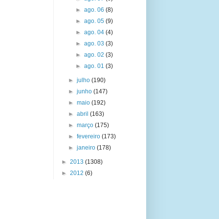
►
ago. 06
(8)
►
ago. 05
(9)
►
ago. 04
(4)
►
ago. 03
(3)
►
ago. 02
(3)
►
ago. 01
(3)
►
julho
(190)
►
junho
(147)
►
maio
(192)
►
abril
(163)
►
março
(175)
►
fevereiro
(173)
►
janeiro
(178)
►
2013
(1308)
►
2012
(6)