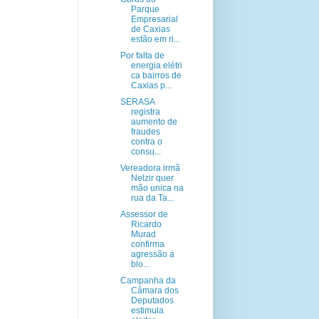
Parque
Empresarial
de Caxias
estão em ri...
Por falta de
energia elétri
ca bairros de
Caxias p...
SERASA
registra
aumento de
fraudes
contra o
consu...
Vereadora irmã
Nelzir quer
mão unica na
rua da Ta...
Assessor de
Ricardo
Murad
confirma
agressão a
blo...
Campanha da
Câmara dos
Deputados
estimula