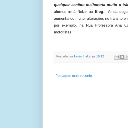
qualquer sentido melhoraria muito o trân
afirmou irmã Nelzir ao
Blog
. Ainda segu
aumentando muito, alterações no trânsito 
por exemplo, na Rua Professora Ana C
motoristas.
Postado por
Irmão Inaldo
às
10:12
Postagem mais recente