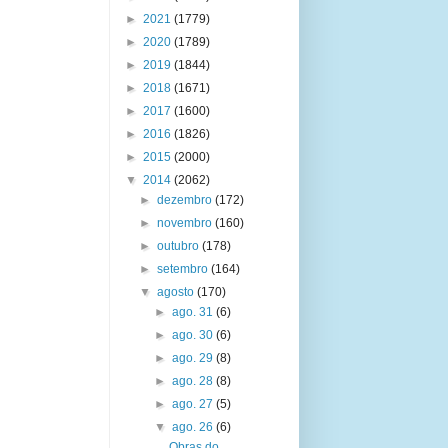
►
2021
(1779)
►
2020
(1789)
►
2019
(1844)
►
2018
(1671)
►
2017
(1600)
►
2016
(1826)
►
2015
(2000)
▼
2014
(2062)
►
dezembro
(172)
►
novembro
(160)
►
outubro
(178)
►
setembro
(164)
▼
agosto
(170)
►
ago. 31
(6)
►
ago. 30
(6)
►
ago. 29
(8)
►
ago. 28
(8)
►
ago. 27
(5)
▼
ago. 26
(6)
Obras do