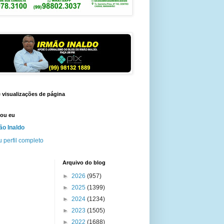
e visualizações de página
ou eu
ão Inaldo
 perfil completo
Arquivo do blog
►
2026
(957)
►
2025
(1399)
►
2024
(1234)
►
2023
(1505)
►
2022
(1688)