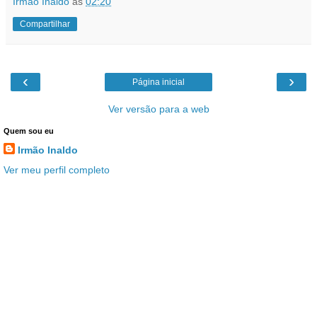
Irmão Inaldo
às
02:20
Compartilhar
‹
›
Página inicial
Ver versão para a web
Quem sou eu
Irmão Inaldo
Ver meu perfil completo