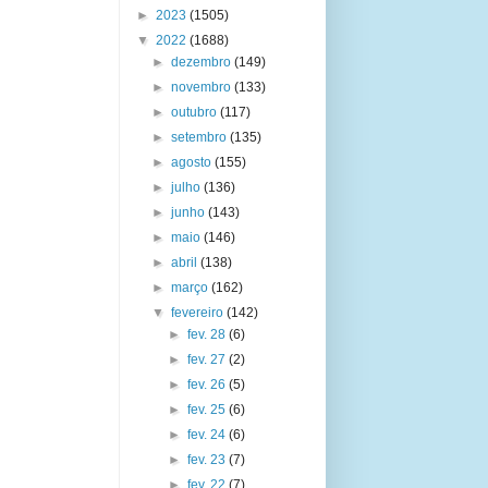
►
2023
(1505)
▼
2022
(1688)
►
dezembro
(149)
►
novembro
(133)
►
outubro
(117)
►
setembro
(135)
►
agosto
(155)
►
julho
(136)
►
junho
(143)
►
maio
(146)
►
abril
(138)
►
março
(162)
▼
fevereiro
(142)
►
fev. 28
(6)
►
fev. 27
(2)
►
fev. 26
(5)
►
fev. 25
(6)
►
fev. 24
(6)
►
fev. 23
(7)
►
fev. 22
(7)