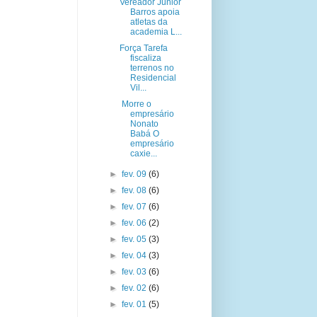
Vereador Junior
Barros apoia
atletas da
academia L...
Força Tarefa
fiscaliza
terrenos no
Residencial
Vil...
Morre o
empresário
Nonato
Babá O
empresário
caxie...
►
fev. 09
(6)
►
fev. 08
(6)
►
fev. 07
(6)
►
fev. 06
(2)
►
fev. 05
(3)
►
fev. 04
(3)
►
fev. 03
(6)
►
fev. 02
(6)
►
fev. 01
(5)