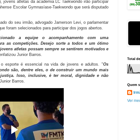
, jovens atletas da academia LC Taekwondo irão participar
anhense Escolar Gymnasíase-Taekwondo
que será disputado
hado do seu irmão, advogado Jamerson Levi, o parlamentar
ue foram selecionados para participar dos jogos abertos.
rcionado a equipe o acompanhamento com uma
ra as competições. Desejo sorte a todos e um ótimo
ovens atletas possam sempre se sentirem motivados e
 enfatizou Junior Barros.
Total d
o esporte é essencial na vida de jovens e adultos. "
Os
ondo são, dentre eles, o de construir um mundo mais
ustiça. Isso, inclusive, é ter moral, dignidade e não
Junior Barros.
Quem s
Irm
Ver meu