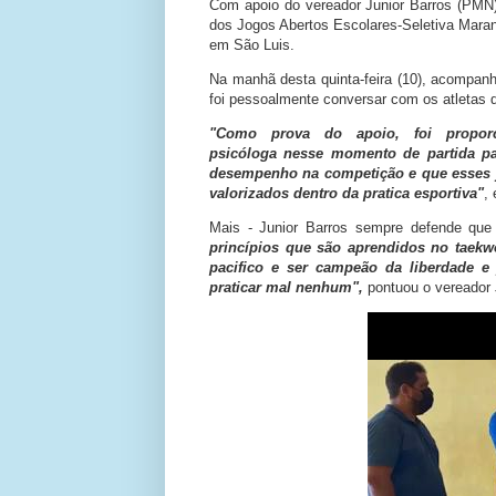
Com apoio do vereador Junior Barros (PMN)
dos
Jogos Abertos Escolares-Seletiva Mar
em São Luis.
Na manhã desta quinta-feira (10), acompan
foi pessoalmente conversar com os atletas q
"Como prova do apoio, foi propo
psicóloga nesse momento de partida pa
desempenho na competição e que esses j
valorizados dentro da pratica esportiva"
,
Mais - Junior Barros sempre defende que 
princípios que são aprendidos no taekw
pacifico e ser campeão da liberdade e j
praticar mal nenhum",
pontuou o vereador 