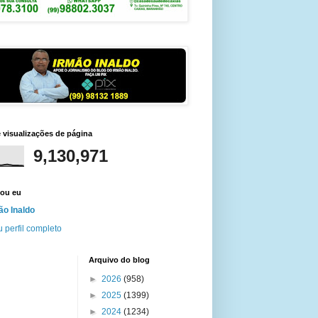
e visualizações de página
9,130,971
ou eu
ão Inaldo
 perfil completo
Arquivo do blog
►
2026
(958)
►
2025
(1399)
►
2024
(1234)