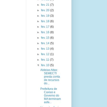
►
fev. 21
(7)
►
fev. 20
(2)
►
fev. 19
(3)
►
fev. 18
(6)
►
fev. 17
(6)
►
fev. 16
(8)
►
fev. 15
(6)
►
fev. 14
(5)
►
fev. 13
(4)
►
fev. 12
(1)
►
fev. 11
(7)
▼
fev. 10
(5)
Aldeias Altas:
SEMECTI
presta conta
de recursos
do...
Prefeitura de
Caxias e
Governo do
MA terminam
asfa...