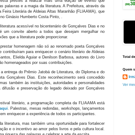
 está prestes a realizar mais uma edição de evento que
palavras e a magia da literatura. A Prefeitura, através da
a Feira Literária de Aldeias Altas Maranhão (FLIAAMA), que
 no Ginásio Humberto Costa Pinto, .
iteratura acessível no bicentenário de Gonçalves Dias e no
 é um convite aberto a todos que desejam mergulhar no
exões que a literatura pode proporcionar.
 é prestar homenagem não só ao renomado poeta Gonçalves
contribuíram para enriquecer o cenário literário de Aldeias
ntos, Elielda Aguiar e Denilson Barbosa, autores do Livro
Total d
erão homenageados por suas contribuições.
Quem s
a entrega do Prêmio Jatobá de Literatura, do Diploma e do
Irm
eta Gonçalves Dias. Este reconhecimento será concedido
as também às instituições, autoridades e personalidades
Ver meu
difusão e preservação do legado deixado por Gonçalves
estival literário, a programação completa da FLIAAMA está
aqui
. Palestras, mesas redondas, workshops, lançamentos
tem enriquecer a experiência de todos os participantes.
literatura, mas também uma oportunidade para fortalecer
ão e o incentivo ao amor pelos livros e pela cultura local.
a riqueza das palavras e celebrar a arte da escrita.