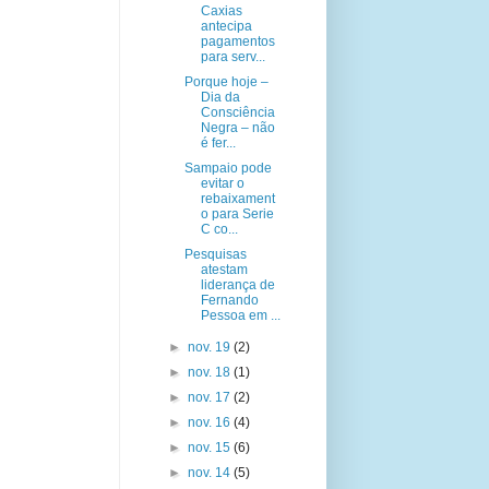
Caxias
antecipa
pagamentos
para serv...
Porque hoje –
Dia da
Consciência
Negra – não
é fer...
Sampaio pode
evitar o
rebaixament
o para Serie
C co...
Pesquisas
atestam
liderança de
Fernando
Pessoa em ...
►
nov. 19
(2)
►
nov. 18
(1)
►
nov. 17
(2)
►
nov. 16
(4)
►
nov. 15
(6)
►
nov. 14
(5)