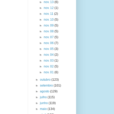
►
nov. 13
(6)
►
nov. 12
(1)
►
nov. 11
(2)
►
nov. 10
(5)
►
nov. 09
(5)
►
nov. 08
(5)
►
nov. 07
(5)
►
nov. 06
(7)
►
nov. 05
(3)
►
nov. 04
(2)
►
nov. 03
(1)
►
nov. 02
(5)
►
nov. 01
(6)
►
outubro
(123)
►
setembro
(101)
►
agosto
(129)
►
julho
(115)
►
junho
(119)
►
maio
(134)