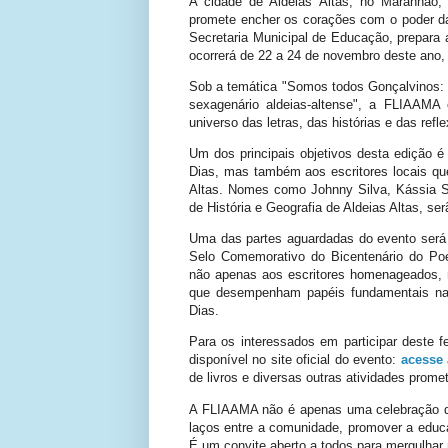
A cidade de Aldeias Altas, no Maranhão,
promete encher os corações com o poder das 
Secretaria Municipal de Educação, prepara 
ocorrerá de 22 a 24 de novembro deste ano,
Sob a temática "Somos todos Gonçalvinos: l
sexagenário aldeias-altense", a FLIAAMA
universo das letras, das histórias e das refl
Um dos principais objetivos desta edição
Dias, mas também aos escritores locais que 
Altas. Nomes como Johnny Silva, Kássia Sa
de História e Geografia de Aldeias Altas, s
Uma das partes aguardadas do evento será 
Selo Comemorativo do Bicentenário do Po
não apenas aos escritores homenageados, m
que desempenham papéis fundamentais na 
Dias.
Para os interessados em participar deste f
disponível no site oficial do evento:
acesse 
de livros e diversas outras atividades prome
A FLIAAMA não é apenas uma celebração da 
laços entre a comunidade, promover a educaç
É um convite aberto a todos para mergulhar n