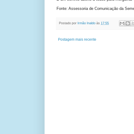
Fonte: Assessoria de Comunicação da Semec
Postado por
Irmão Inaldo
às
17:55
Postagem mais recente