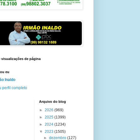
e visualizações de página
ou eu
ão Inaldo
 perfil completo
Arquivo do blog
►
2026
(969)
►
2025
(1399)
►
2024
(1234)
▼
2023
(1505)
►
dezembro
(127)