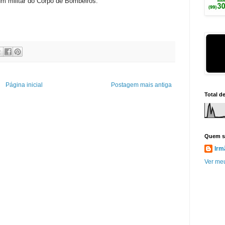
 um militar do Corpo de Bombeiros.
Página inicial
Postagem mais antiga
Total d
Quem s
Irm
Ver meu