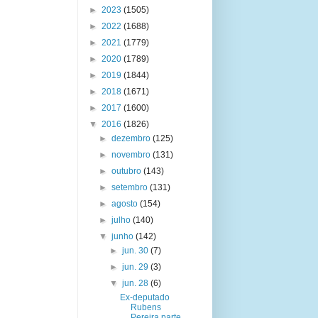
►
2023
(1505)
►
2022
(1688)
►
2021
(1779)
►
2020
(1789)
►
2019
(1844)
►
2018
(1671)
►
2017
(1600)
▼
2016
(1826)
►
dezembro
(125)
►
novembro
(131)
►
outubro
(143)
►
setembro
(131)
►
agosto
(154)
►
julho
(140)
▼
junho
(142)
►
jun. 30
(7)
►
jun. 29
(3)
▼
jun. 28
(6)
Ex-deputado
Rubens
Pereira parte