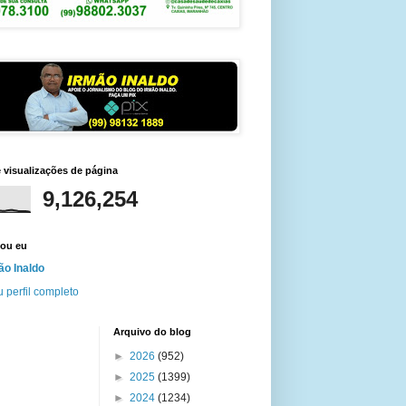
e visualizações de página
9,126,254
ou eu
ão Inaldo
 perfil completo
Arquivo do blog
►
2026
(952)
►
2025
(1399)
►
2024
(1234)