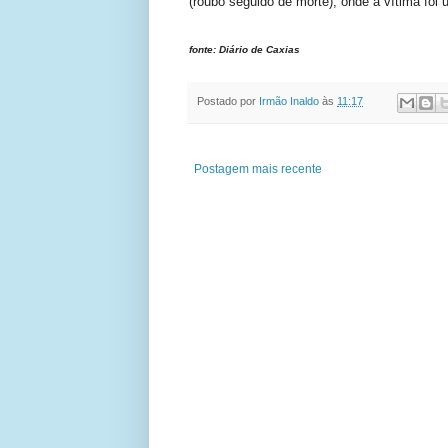
(roubo seguido de morte), onde a vítima foi
fonte:
Diário
de Caxias
Postado por
Irmão Inaldo
às
11:17
Postagem mais recente