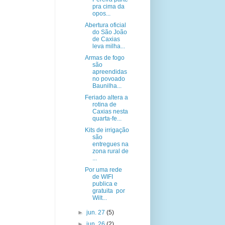
pra cima da
opos...
Abertura oficial
do São João
de Caxias
leva milha...
Armas de fogo
são
apreendidas
no povoado
Baunilha...
Feriado altera a
rotina de
Caxias nesta
quarta-fe...
Kits de irrigação
são
entregues na
zona rural de
...
Por uma rede
de WIFI
publica e
gratuita por
Wilt...
►
jun. 27
(5)
►
jun. 26
(2)