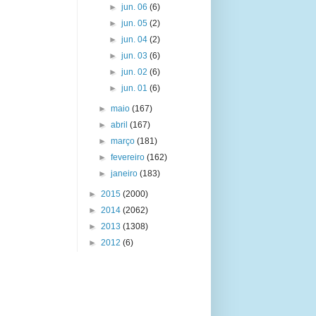
►
jun. 06
(6)
►
jun. 05
(2)
►
jun. 04
(2)
►
jun. 03
(6)
►
jun. 02
(6)
►
jun. 01
(6)
►
maio
(167)
►
abril
(167)
►
março
(181)
►
fevereiro
(162)
►
janeiro
(183)
►
2015
(2000)
►
2014
(2062)
►
2013
(1308)
►
2012
(6)