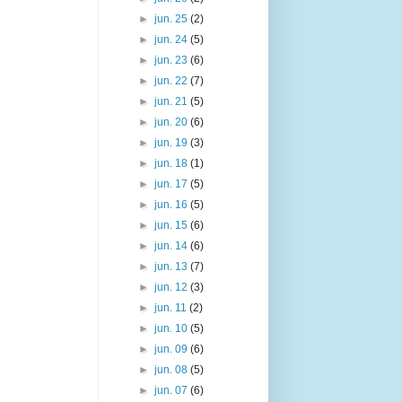
►
jun. 25
(2)
►
jun. 24
(5)
►
jun. 23
(6)
►
jun. 22
(7)
►
jun. 21
(5)
►
jun. 20
(6)
►
jun. 19
(3)
►
jun. 18
(1)
►
jun. 17
(5)
►
jun. 16
(5)
►
jun. 15
(6)
►
jun. 14
(6)
►
jun. 13
(7)
►
jun. 12
(3)
►
jun. 11
(2)
►
jun. 10
(5)
►
jun. 09
(6)
►
jun. 08
(5)
►
jun. 07
(6)